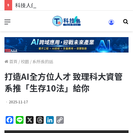
科技人的經驗傳承地！在 Pei Pei 科技專區，與學弟妹交流最硬核的技術
首頁
/
校園
/
系所長的話
打造AI全方位人才 致理科大資管
系推「生存10法」給你
2025-11-17
F
L
X
T
L
C
a
i
h
i
o