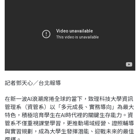
c
n
r
n
p
e
e
e
k
y
b
a
e
L
o
d
d
i
o
s
I
n
k
n
k
記者鄧天心／台北報導
在新一波AI浪潮席捲全球的當下，致理科技大學資訊
管理系（資管系）以「多元成長、實務導向」為最大
特色，積極培育學生在AI時代裡的關鍵生存能力。資
管系不僅重視課堂學習，更推動場域經營、證照輔導
與實習規劃，成為大學生發揮潛能、迎戰未來的最佳
選擇。