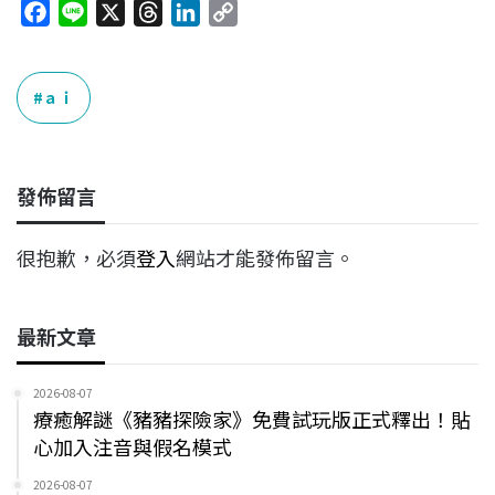
F
L
X
T
L
C
a
i
h
i
o
c
n
r
n
p
e
e
e
k
y
ａｉ
b
a
e
L
o
d
d
i
o
s
I
n
發佈留言
k
n
k
很抱歉，必須
登入
網站才能發佈留言。
最新文章
2026-08-07
療癒解謎《豬豬探險家》免費試玩版正式釋出！貼
心加入注音與假名模式
2026-08-07