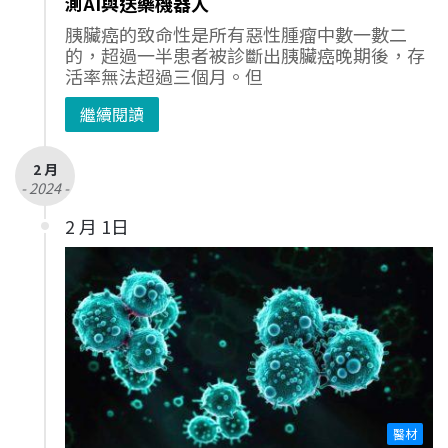
測AI與送藥機器人
胰臟癌的致命性是所有惡性腫瘤中數一數二
的，超過一半患者被診斷出胰臟癌晚期後，存
活率無法超過三個月。但
繼續閱讀
2 月
- 2024 -
2 月 1日
醫材