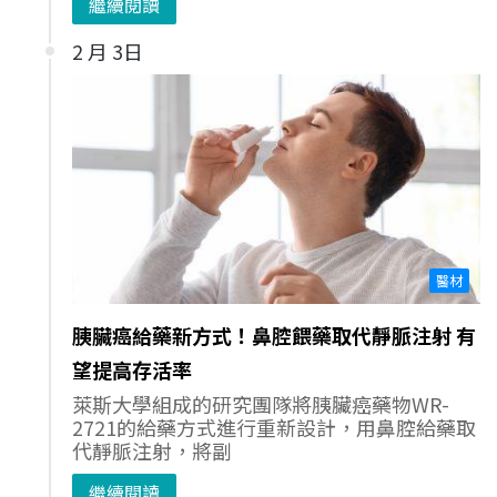
繼續閱讀
2 月 3日
醫材
胰臟癌給藥新方式！鼻腔餵藥取代靜脈注射 有
望提高存活率
萊斯大學組成的研究團隊將胰臟癌藥物WR-
2721的給藥方式進行重新設計，用鼻腔給藥取
代靜脈注射，將副
繼續閱讀