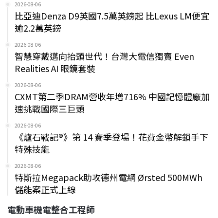
2026-08-06
比亞迪Denza D9英國7.5萬英鎊起 比Lexus LM便宜
逾2.2萬英鎊
2026-08-06
智慧穿戴邁向抬頭世代！台灣大電信獨賣 Even
Realities AI 眼鏡套裝
2026-08-06
CXMT第二季DRAM營收年增716% 中國記憶體廠加
速挑戰國際三巨頭
2026-08-06
《爐石戰記®》第 14 賽季登場！花費金幣解鎖手下
特殊技能
2026-08-06
特斯拉Megapack助攻德州電網 Ørsted 500MWh
儲能案正式上線
電動車機電整合工程師