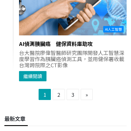
AI人工智慧
AI偵測胰臟癌 健保資料庫助攻
台大醫院廖偉智醫師研究團隊開發人工智慧深
度學習作為胰臟癌偵測工具，並用健保署收載
台灣跨院際之CT影像
繼續閱讀
1
2
3
»
最新文章