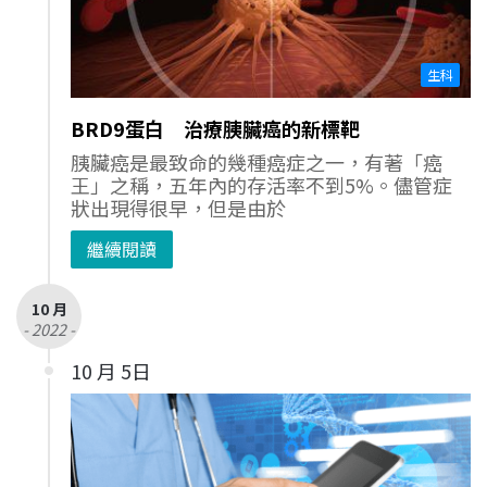
生科
BRD9蛋白 治療胰臟癌的新標靶
胰臟癌是最致命的幾種癌症之一，有著「癌
王」之稱，五年內的存活率不到5%。儘管症
狀出現得很早，但是由於
繼續閱讀
10 月
- 2022 -
10 月 5日