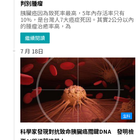
判別腫瘤
胰臟癌因為致死率最高，5年內存活率只有
10%，是台灣人7大癌症死因。其實2公分以內
的腫瘤治癒率高，為
繼續閱讀
7 月 18日
生科
科學家發現對抗致命胰臟癌關鍵DNA 發明檢