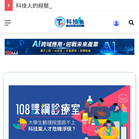
科技人的經驗傳承地！在 Pei Pei 科技專區，與學弟妹交流最硬核的技術