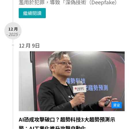
濫用於犯罪，導致「深偽技術（Deepfake）
繼續閱讀
12 月
- 2025 -
12 月 9日
資安
AI恐成攻擊破口？趨勢科技3大趨勢預測示
警：AI工業化推升攻擊自動化