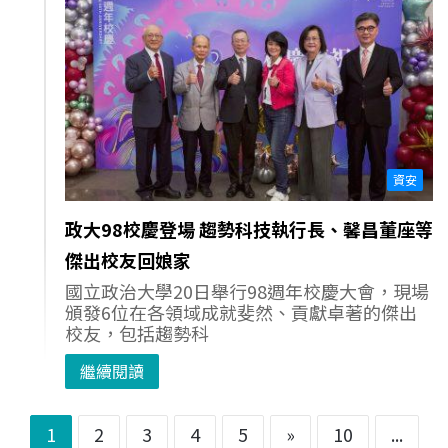
資安
政大98校慶登場 趨勢科技執行長、馨昌董座等
傑出校友回娘家
國立政治大學20日舉行98週年校慶大會，現場
頒發6位在各領域成就斐然、貢獻卓著的傑出
校友，包括趨勢科
繼續閱讀
1
2
3
4
5
»
10
...