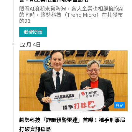
眼看AI浪潮來勢洶洶，各大企業也相繼擁抱AI
的同時，趨勢科技（Trend Micro）在其發布
的20
繼續閱讀
12 月 4日
資安
趨勢科技「詐騙預警雷達」首曝！攜手刑事局
打破資訊孤島