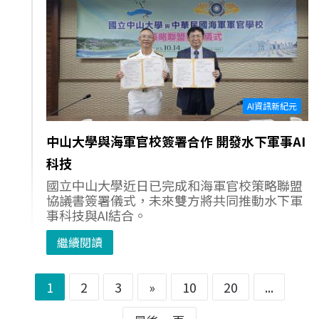
AI資訊新紀元
中山大學與海軍官校簽署合作 開發水下軍事AI
科技
國立中山大學近日已完成和海軍官校策略聯盟
協議書簽署儀式，未來雙方將共同推動水下軍
事科技與AI結合。
繼續閱讀
1
2
3
»
10
20
...