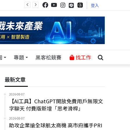
登入
園
專題
黑客松競賽
找工作
最新文章
2026-08-07
【AI工具】ChatGPT開放免費用戶無限文
字聊天 付費版新增「思考滑桿」
2026-08-07
助攻企業搶全球航太商機 高市府攜手PRI