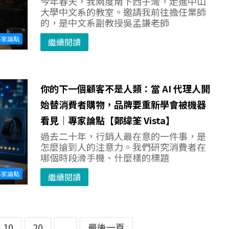
今年春天，我兩度南下西子灣，走進中山
大學中文系的教室。邀請我前往擔任業師
的，是中文系副教授吳孟謙老師
專家論點
繼續閱讀
你的下一個顧客不是人類：當 AI 代理人開
始替消費者購物，品牌要重新學會被機器
看見｜專家論點【鄭緯筌 Vista】
過去二十年，行銷人最在意的一件事，是
怎麼搶到人的注意力。我們研究消費者在
哪個時段滑手機、什麼樣的標題
專家論點
繼續閱讀
10
20
...
最後一頁