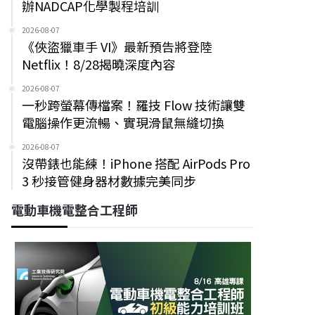
辦NADCAP化學製程培訓
2026-08-07
《俠盜獵車手 VI》最新預告將登陸
Netflix！8/28揭曉深度內容
2026-08-07
一秒跨螢幕傳檔案！羅技 Flow 技術讓雙
電腦操作更流暢、實現滑鼠無縫切換
2026-08-07
沒帶錶也能練！iPhone 搭配 AirPods Pro
3 秒接管健身器材數據完美同步
電動車機電整合工程師