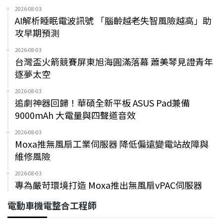
2026-08-03
AI解析睡眠電波訊號 「腦齡越老失智風險越高」助
攻早期預測
2026-08-03
台灣盃火箭競賽屏東旭海圓滿落幕 蕭美琴見證青年
逐夢太空
2026-08-03
追劇神器回歸！華碩全新平板 ASUS Pad兼備
9000mAh 大電量與四聲道音效
2026-08-03
Moxa推無風扇工業伺服器 降低偏遠變電站故障與
維修風險
2026-08-03
專為嚴苛環境打造 Moxa推出無風扇vPAC伺服器
電動車機電整合工程師