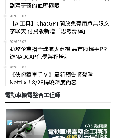
副駕哥哥的血壓極限
2026-08-07
【AI工具】ChatGPT開放免費用戶無限文
字聊天 付費版新增「思考滑桿」
2026-08-07
助攻企業搶全球航太商機 高市府攜手PRI
辦NADCAP化學製程培訓
2026-08-07
《俠盜獵車手 VI》最新預告將登陸
Netflix！8/28揭曉深度內容
電動車機電整合工程師