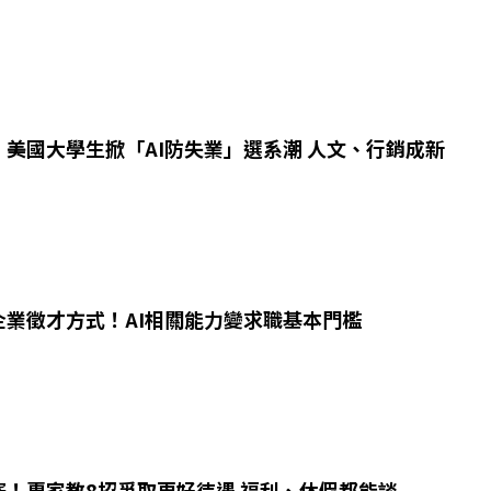
！美國大學生掀「AI防失業」選系潮 人文、行銷成新
企業徵才方式！AI相關能力變求職基本門檻
竅！專家教8招爭取更好待遇 福利、休假都能談