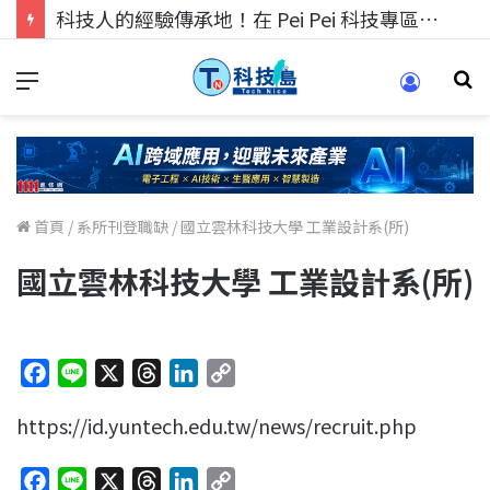
科技人的經驗傳承地！在 Pei Pei 科技專區，與學弟妹交流最硬核的技術
首頁
/
系所刊登職缺
/
國立雲林科技大學 工業設計系(所)
國立雲林科技大學 工業設計系(所)
F
L
X
T
L
C
a
i
h
i
o
https://id.yuntech.edu.tw/news/recruit.php
c
n
r
n
p
e
e
e
k
y
F
L
X
T
L
C
b
a
e
L