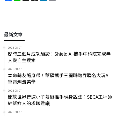
a
i
h
i
o
o
d
d
i
c
n
r
n
p
o
s
I
n
e
e
e
k
y
k
n
k
b
a
e
L
o
d
d
i
最新文章
o
s
I
n
k
n
k
2026-08-07
歷時三個月成功驗證！Shield AI 攜手中科院完成無
人機自主搜索
2026-08-07
本命萌友隨身帶！華碩攜手三麗鷗跨界聯名大玩AI
筆電潮流美學
2026-08-07
開放世界音速小子幕後推手現身說法：SEGA工程師
給新鮮人的求職建議
2026-08-07