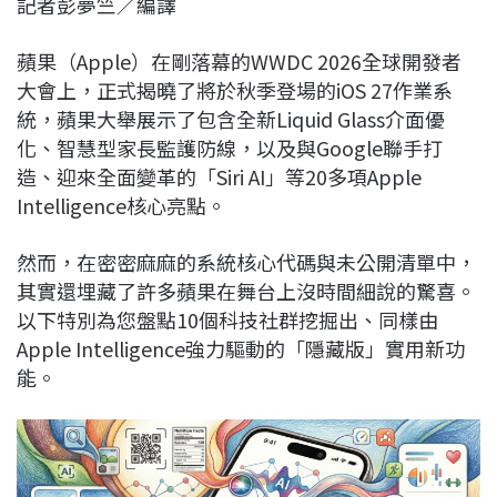
記者彭夢竺／編譯
c
n
r
n
p
e
e
e
k
y
蘋果（Apple）在剛落幕的WWDC 2026全球開發者
b
a
e
L
大會上，正式揭曉了將於秋季登場的iOS 27作業系
o
d
d
i
統，蘋果大舉展示了包含全新Liquid Glass介面優
o
s
I
n
化、智慧型家長監護防線，以及與Google聯手打
k
n
k
造、迎來全面變革的「Siri AI」等20多項Apple
Intelligence核心亮點。
然而，在密密麻麻的系統核心代碼與未公開清單中，
其實還埋藏了許多蘋果在舞台上沒時間細說的驚喜。
以下特別為您盤點10個科技社群挖掘出、同樣由
Apple Intelligence強力驅動的「隱藏版」實用新功
能。