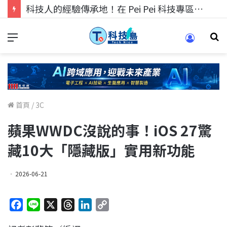
科技人找工作，就到TECH+ 科技專區!
首頁
/
3C
蘋果WWDC沒說的事！iOS 27驚
藏10大「隱藏版」實用新功能
2026-06-21
F
L
X
T
L
C
a
i
h
i
o