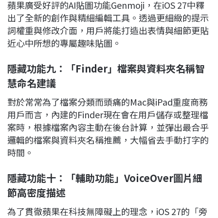
蘋果廣受好評的AI貼圖功能Genmoji，在iOS 27中釋
出了全新的創作與精細編輯工具。透過更細緻的提示
詞權重與修改介面，用戶將能打造出表情與細節更貼
近心中所想的專屬趣味貼圖。
隱藏功能九：「Finder」檔案與資料夾名稱智
慧命名建議
對於常常為了檔案分類而頭痛的Mac與iPad重度商務
用戶而言，內建的Finder現在會在用戶儲存或整理檔
案時，根據檔案內容主動在後台計算，並彈出最合乎
邏輯的檔案與資料夾名稱推薦，大幅省去手動打字的
時間。
隱藏功能十：「輔助功能」VoiceOver圖片細
節高密度描述
為了貫徹蘋果在科技無障礙上的理念，iOS 27的「旁