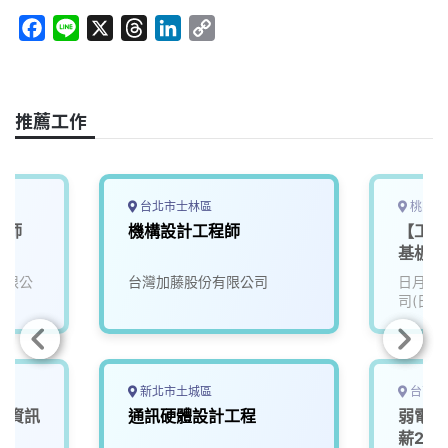
F
L
X
T
L
C
a
i
h
i
o
c
n
r
n
p
e
e
e
k
y
推薦工作
b
a
e
L
o
d
d
i
o
s
I
n
k
n
k
台北市士林區
桃園市
程師
機構設計工程師
【工程研
基板設
(Cade
份有限公
台灣加藤股份有限公司
日月光
司(日月
新北市土城區
台南市
【資訊
通訊硬體設計工程
弱電控
薪20