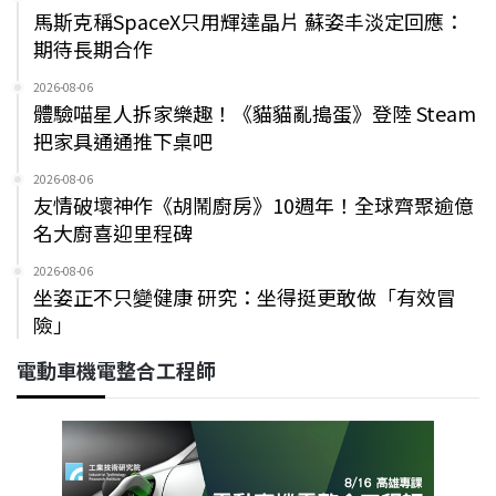
馬斯克稱SpaceX只用輝達晶片 蘇姿丰淡定回應：
期待長期合作
2026-08-06
體驗喵星人拆家樂趣！《貓貓亂搗蛋》登陸 Steam
把家具通通推下桌吧
2026-08-06
友情破壞神作《胡鬧廚房》10週年！全球齊聚逾億
名大廚喜迎里程碑
2026-08-06
坐姿正不只變健康 研究：坐得挺更敢做「有效冒
險」
電動車機電整合工程師