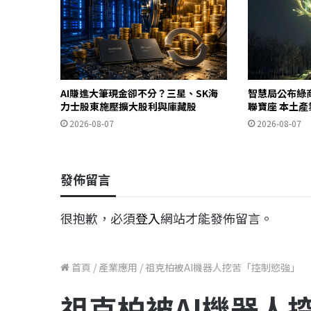
AI賺進大筆現金卻不分？三星、SK海
智慧局公布綠
力士股東施壓擴大股利與庫藏股
聯寶座 本土
2026-08-07
2026-08-07
發佈留言
很抱歉，必須
登入
網站才能發佈留言。