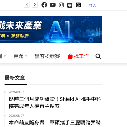
登入
園
專題
黑客松競賽
找工作
最新文章
2026-08-07
歷時三個月成功驗證！Shield AI 攜手中科
院完成無人機自主搜索
2026-08-07
本命萌友隨身帶！華碩攜手三麗鷗跨界聯