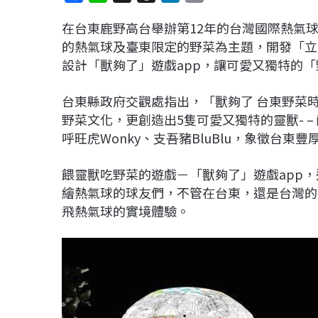
a
i
h
i
o
在台東鹿野高台舉辦第12年的台灣國際熱氣
c
n
r
n
p
的熱氣球及臺東限定的野菜為主題，開發「立
e
e
e
k
y
設計「獸夠了」遊戲app，讓可愛又獨特的
b
a
e
L
o
d
d
i
台東縣政府交觀處指出，「獸夠了 台東野菜
o
s
I
n
野菜文化，更創造出5隻可愛又獨特的靈獸- – 酷啦
k
n
k
呼旺虎Wonky、支吾豬BluBlu，象徵台東
餵靈獸吃野菜的遊戲－「獸夠了」遊戲app
繪熱氣球的球友們，不管在台東，還是台灣的
飛熱氣球的實境體驗。