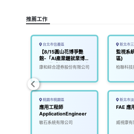
o
d
d
i
o
s
I
n
推薦工作
k
n
k
台北市信義區
新北市三
用工程
【8/15圓山花博爭艷
監視系
館-「AI產業鏈就業博覽
區)
會」軟體設計工程師(應
司
康和綜合證券股份有限公司
柏聯科技
用科)
桃園市桃園區
新北市淡
台北-
應用工程師
FAE 
ApplicationEngineer
司
敏石系統有限公司
威視康有