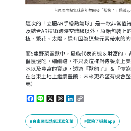
台東國際熱氣球嘉年華開發「獸夠了」遊戲ap
這次的「立體AR手繪熱氣球」是一款非常值
及結合AR技術跨時空體驗以外，原始包裝上的
植、繁花、太陽，還有因為這些元素帶來的的
而5隻野菜靈獸中，最能代表商機＆財富的，非
倡慢慢吃，細細嚐，不只要這樣對待餐桌上美
水以及豐富的資源，透過『獸夠了』＆『慢飽
在台東土地上繼續豐饒，未來更希望有機會整
堯）
F
L
X
T
L
C
a
i
h
i
o
c
n
r
n
p
e
e
e
k
y
台東國際熱氣球嘉年華
獸夠了遊戲app
b
a
e
L