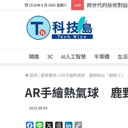
跨世代的技術對話！
2026年 8 月 08日 星期六
快訊
精選
3C
AI人工智慧
半導體
生活
首頁
/
產業應用
/
AR手繪熱氣球 鹿野高台「獸夠了」
AR手繪熱氣球 鹿
2022-08-09
F
L
X
T
L
C