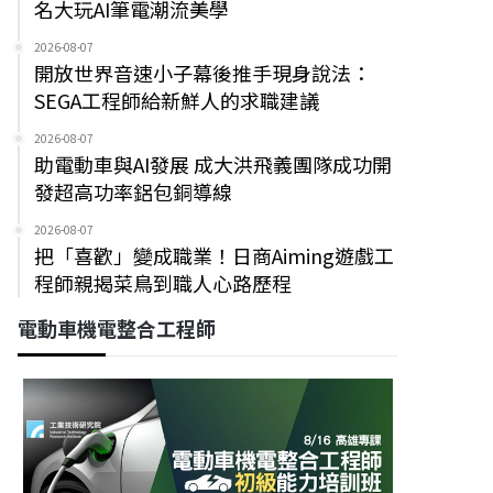
名大玩AI筆電潮流美學
2026-08-07
開放世界音速小子幕後推手現身說法：
SEGA工程師給新鮮人的求職建議
2026-08-07
助電動車與AI發展 成大洪飛義團隊成功開
發超高功率鋁包銅導線
2026-08-07
把「喜歡」變成職業！日商Aiming遊戲工
程師親揭菜鳥到職人心路歷程
電動車機電整合工程師