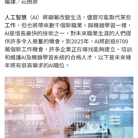
編譯／莊閔棻
c
n
r
n
p
e
e
e
k
y
人工智慧
（AI）將顯著改變生活，儘管可能取代某些
b
a
e
L
工作
，但也將帶來數千個新職業。與機器學習一樣，
o
d
d
i
AI是增長最快的技術之一，對未來職業生涯的人們提
o
s
I
n
供許多令人振奮的機會。到2025年，AI將創造9700
k
n
k
萬個新工作機會，許多企業正在尋找能夠建立、培訓
和維護AI及機器學習系統的合格人才，以下是未來幾
年將有很高需求的AI職位。