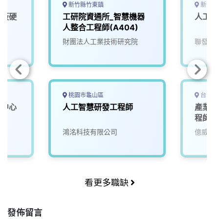
新竹縣竹東鎮
新竹市
機板硬
工研院資通所_智慧機器
人工智
D)
人整合工程師(A404)
財團法人工業技術研究院
聯發科
桃園市龜山區
台中市
學中心
人工智慧研發工程師
產業應
程師
鴻洺科技有限公司
億威電
看更多職缺
發佈留言