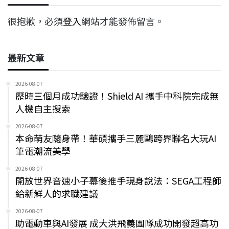
很抱歉，必須
登入
網站才能發佈留言。
最新文章
2026-08-07
歷時三個月成功驗證！Shield AI 攜手中科院完成無
人機自主搜索
2026-08-07
本命萌友隨身帶！華碩攜手三麗鷗跨界聯名大玩AI
筆電潮流美學
2026-08-07
開放世界音速小子幕後推手現身說法：SEGA工程師
給新鮮人的求職建議
2026-08-07
助電動車與AI發展 成大洪飛義團隊成功開發超高功