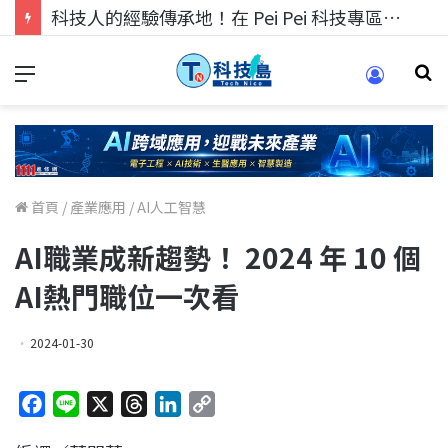
科技人的經驗傳承地！在 Pei Pei 科技專區，與學弟妹交流最硬核的技術
首頁
/
產業應用
/
AI人工智慧
AI職業成新趨勢！ 2024 年 10 個
AI熱門職位一次看
2024-01-30
F
L
X
T
L
C
a
i
h
i
o