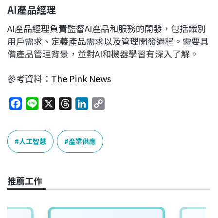
AI產品經理
AI產品經理負責監督AI產品和服務的開發，包括識別
用戶需求、定義產品需求以及管理開發過程。需要具
備產品管理背景，並對AI和機器學習有深入了解。
參考資料：
The Pink News
F
L
X
T
L
C
a
i
h
i
o
c
n
r
n
p
e
e
e
k
y
人工智慧
產業供應
b
a
e
L
o
d
d
i
o
s
I
n
推薦工作
k
n
k