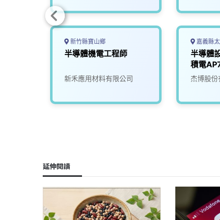
新竹縣寶山鄉
嘉義縣太
導體設
半導體機電工程師
半導體
積電AP
36K–5
新禾應用材料有限公司
杰博股份
延伸閱讀