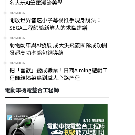
名大玩AI筆電潮流美學
2026-08-07
開放世界音速小子幕後推手現身說法：
SEGA工程師給新鮮人的求職建議
2026-08-07
助電動車與AI發展 成大洪飛義團隊成功開
發超高功率鋁包銅導線
2026-08-07
把「喜歡」變成職業！日商Aiming遊戲工
程師親揭菜鳥到職人心路歷程
電動車機電整合工程師