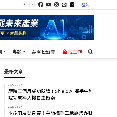
登入
園
專題
黑客松競賽
找工作
最新文章
2026-08-07
歷時三個月成功驗證！Shield AI 攜手中科
院完成無人機自主搜索
2026-08-07
本命萌友隨身帶！華碩攜手三麗鷗跨界聯