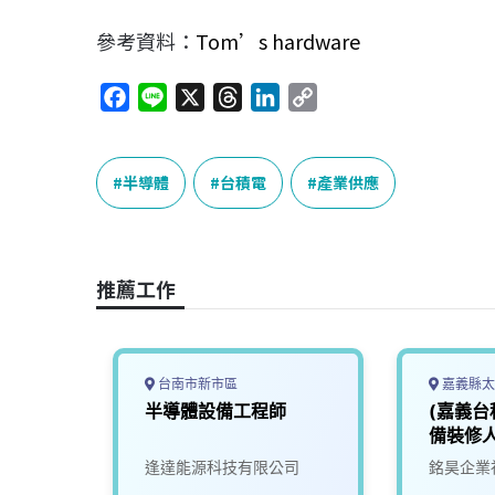
參考資料：
Tom’s hardware
F
L
X
T
L
C
a
i
h
i
o
c
n
r
n
p
e
e
e
k
y
半導體
台積電
產業供應
b
a
e
L
o
d
d
i
o
s
I
n
推薦工作
k
n
k
台南市新市區
嘉義縣太
半導體
半導體設備工程師
(嘉義台
備裝修
可）（
逢達能源科技有限公司
銘昊企業