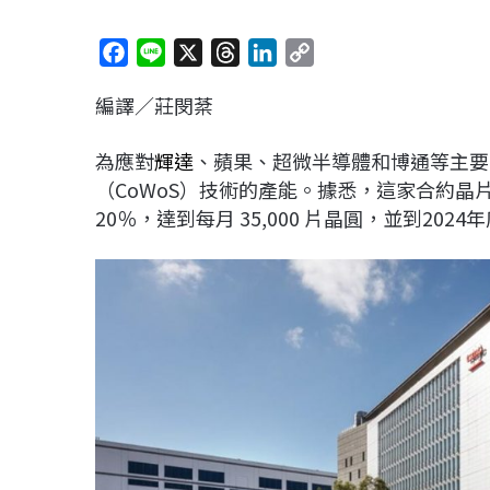
F
L
X
T
L
C
a
i
h
i
o
編譯／莊閔棻
c
n
r
n
p
e
e
e
k
y
為應對
輝達
、蘋果、超微半導體和博通等主要
b
a
e
L
（CoWoS）技術的產能。據悉，這家合約晶片
o
d
d
i
20％，達到每月 35,000 片晶圓，並到202
o
s
I
n
k
n
k