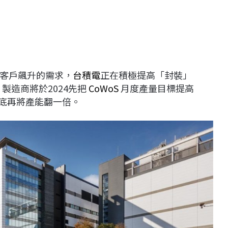
客戶飆升的需求，
台積電
正在積極提高「封裝」
製造商將於2024先把
CoWoS
月度產量目標提高
4年底再將產能翻一倍。