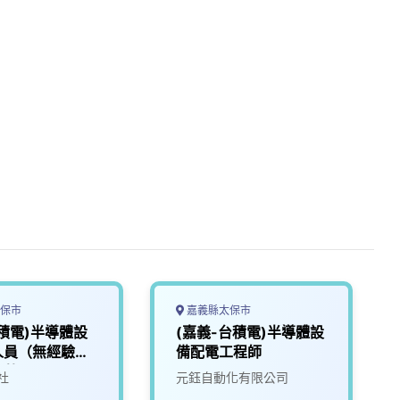
保市
嘉義縣太保市
積電)半導體設
(嘉義-台積電)半導體設
人員（無經驗
備配電工程師
月薪）
社
元鈺自動化有限公司