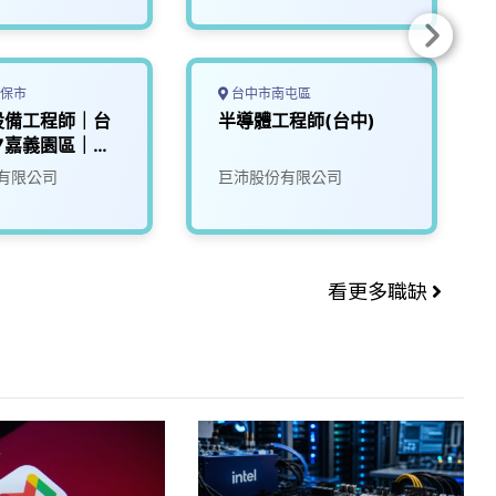
保市
台中市南屯區
設備工程師｜台
半導體工程師(台中)
7嘉義園區｜
0K
有限公司
巨沛股份有限公司
看更多職缺