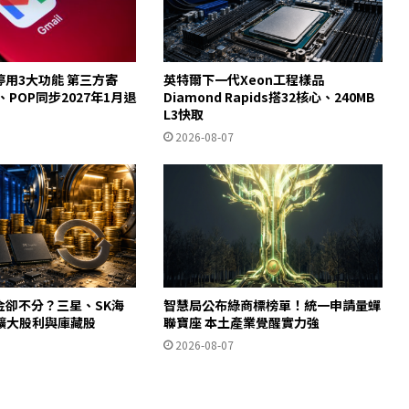
起停用3大功能 第三方寄
英特爾下一代Xeon工程樣品
y、POP同步2027年1月退
Diamond Rapids搭32核心、240MB
L3快取
2026-08-07
金卻不分？三星、SK海
智慧局公布綠商標榜單！統一申請量蟬
擴大股利與庫藏股
聯寶座 本土產業覺醒實力強
2026-08-07