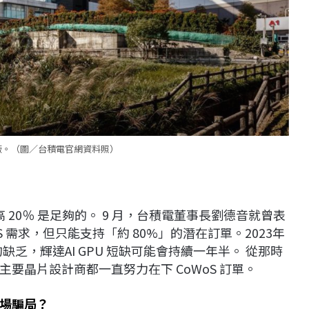
廠。（圖／台積電官網資料照）
 20％ 是足夠的。 9 月，台積電董事長劉德音就曾表
 需求，但只能支持「約 80%」的潛在訂單。2023年
的缺乏，輝達AI GPU 短缺可能會持續一年半。 從那時
要晶片設計商都一直努力在下 CoWoS 訂單。
場騙局？