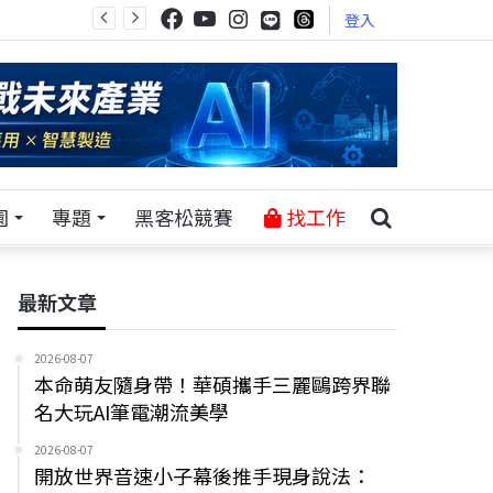
登入
園
專題
黑客松競賽
找工作
最新文章
2026-08-07
本命萌友隨身帶！華碩攜手三麗鷗跨界聯
名大玩AI筆電潮流美學
2026-08-07
開放世界音速小子幕後推手現身說法：