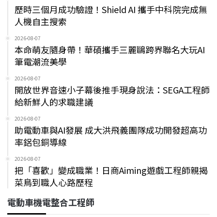
歷時三個月成功驗證！Shield AI 攜手中科院完成無
人機自主搜索
2026-08-07
本命萌友隨身帶！華碩攜手三麗鷗跨界聯名大玩AI
筆電潮流美學
2026-08-07
開放世界音速小子幕後推手現身說法：SEGA工程師
給新鮮人的求職建議
2026-08-07
助電動車與AI發展 成大洪飛義團隊成功開發超高功
率鋁包銅導線
2026-08-07
把「喜歡」變成職業！日商Aiming遊戲工程師親揭
菜鳥到職人心路歷程
電動車機電整合工程師