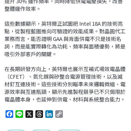
提升 30% 運作頻率，同時降低供電電壓損失，改善
整體運作效率。
這些數據顯示，英特爾正試圖把 Intel 18A 的技術亮
點，從製程藍圖推向可驗證的效能成果。對晶圓代工
業務而言，能否證明 GAA 與背面供電不只是技術名
詞，而是能實際轉化為功耗、頻率與面積優勢，將是
吸引外部客戶的關鍵。
在長期研發方向上，英特爾也展示互補式場效電晶體
（CFET）、氮化鎵與矽整合電源管理技術，以及減
材釕互連技術。這些技術分別瞄準未來邏輯微縮、電
源效率與互連瓶頸，顯示先進製程競爭已不只侷限於
電晶體本身，也延伸到供電、材料與系統整合能力。
F
L
X
T
L
C
a
i
h
i
o
c
n
r
n
p