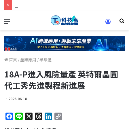
科技人找工作，就到TECH+ 科技專區!
首頁
/
產業應用
/
半導體
18A-P進入風險量產 英特爾晶圓
代工秀先進製程新進展
2026-06-18
F
L
X
T
L
C
a
i
h
i
o