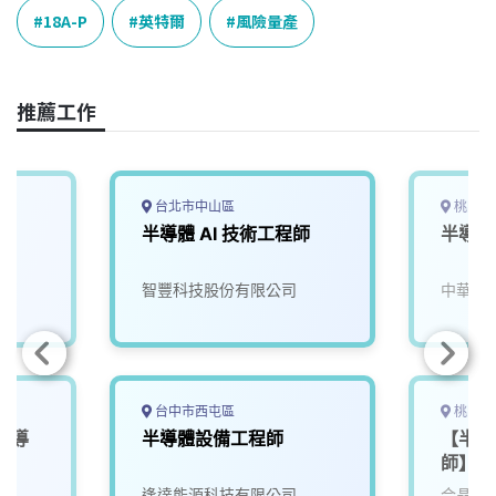
e
e
e
k
y
18A-P
英特爾
風險量產
b
a
e
L
o
d
d
i
o
s
I
n
推薦工作
k
n
k
台北市中山區
桃園市
半導體 AI 技術工程師
半導體
智豐科技股份有限公司
中華科
台中市西屯區
桃園市
半導
半導體設備工程師
【半導
師】
院
逢達能源科技有限公司
合晶科