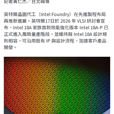
記者黃仁杰／台北報導
c
n
r
n
p
e
e
e
k
y
英特爾晶圓代工（Intel Foundry）在先進製程布局
b
a
e
L
再推新進展。英特爾17日於 2026 年 VLSI 研討會宣
o
d
d
i
布，Intel 18A 家族首款效能強化版本 Intel 18A-P 已
o
s
I
n
正式進入風險量產階段，並維持與 Intel 18A 設計規
k
n
k
則相容，可沿用既有 IP 與設計流程，加速客戶產品
開發。