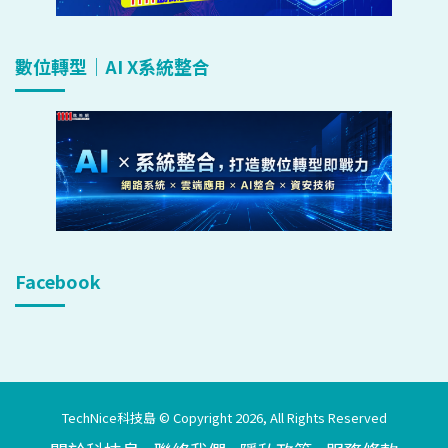
數位轉型｜AI X系統整合
Facebook
TechNice科技島 © Copyright 2026, All Rights Reserved