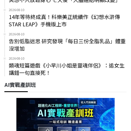
2026-08-10
14年等待終成真！科樂美正統續作《幻想水滸傳
STAR LEAP》手機版上市
2026-08-10
告別低脂迷思 研究發現「每日三份全脂乳品」體重
沒增加
2026-08-10
類魂短篇遊戲《小早川小姐是靈魂伴侶》：追女生
講錯一句直接死！
AI實戰產訓班