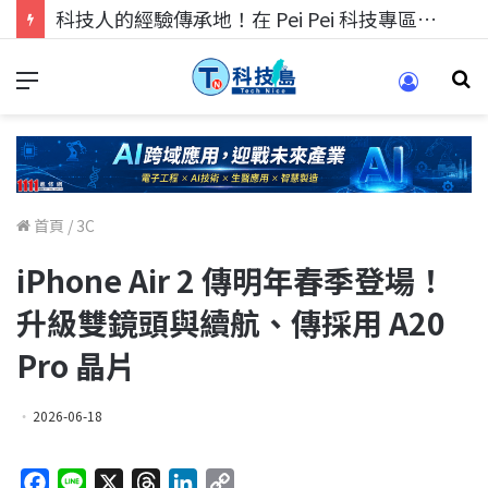
科技人找工作，就到TECH+ 科技專區!
首頁
/
3C
iPhone Air 2 傳明年春季登場！
升級雙鏡頭與續航、傳採用 A20
Pro 晶片
2026-06-18
F
L
X
T
L
C