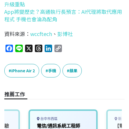
升級重點
App將變歷史？高通執行長預言：AI代理將取代應用
程式 手機也會淪為配角
資料來源：
wccftech
、
彭博社
F
L
X
T
L
C
a
i
h
i
o
c
n
r
n
p
e
e
e
k
y
iPhone Air 2
手機
蘋果
b
a
e
L
o
d
d
i
o
s
I
n
推薦工作
k
n
k
台中市西區
新北市
無經驗
電信/通訊系統工程師
【電子