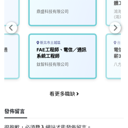
體工程
鼎盛科技有限公司
鴻海精
(鴻海)
新北市土城區
台北市
／通
FAE工程師、電信／通訊
電信/
師
系統工程師
薪300
院
鈦智科技有限公司
八方資
看更多職缺
發佈留言
很抱歉，必須
登入
網站才能發佈留言。