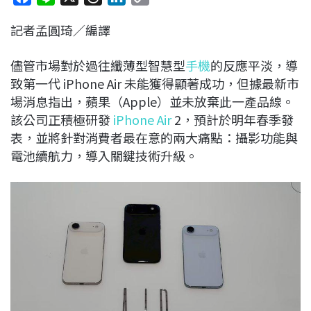
a
i
h
i
o
記者孟圓琦／編譯
c
n
r
n
p
e
e
e
k
y
儘管市場對於過往纖薄型智慧型
手機
的反應平淡，導
b
a
e
L
致第一代 iPhone Air 未能獲得顯著成功，但據最新市
o
d
d
i
場消息指出，蘋果（Apple）並未放棄此一產品線。
o
s
I
n
該公司正積極研發
iPhone Air
2，預計於明年春季發
k
n
k
表，並將針對消費者最在意的兩大痛點：攝影功能與
電池續航力，導入關鍵技術升級。