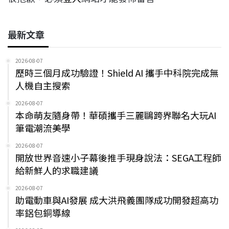
最新文章
2026-08-07
歷時三個月成功驗證！Shield AI 攜手中科院完成無
人機自主搜索
2026-08-07
本命萌友隨身帶！華碩攜手三麗鷗跨界聯名大玩AI
筆電潮流美學
2026-08-07
開放世界音速小子幕後推手現身說法：SEGA工程師
給新鮮人的求職建議
2026-08-07
助電動車與AI發展 成大洪飛義團隊成功開發超高功
率鋁包銅導線