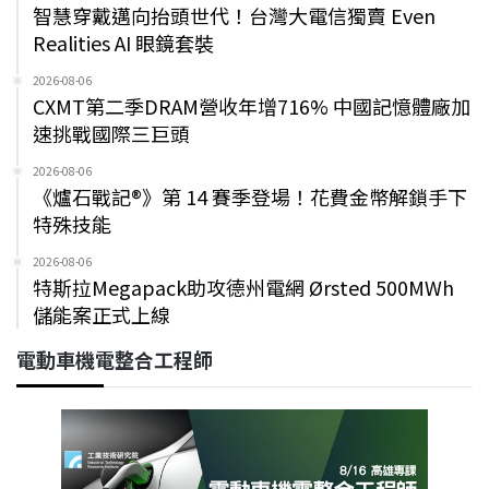
智慧穿戴邁向抬頭世代！台灣大電信獨賣 Even
Realities AI 眼鏡套裝
2026-08-06
CXMT第二季DRAM營收年增716% 中國記憶體廠加
速挑戰國際三巨頭
2026-08-06
《爐石戰記®》第 14 賽季登場！花費金幣解鎖手下
特殊技能
2026-08-06
特斯拉Megapack助攻德州電網 Ørsted 500MWh
儲能案正式上線
電動車機電整合工程師