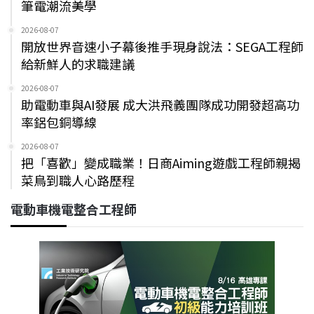
筆電潮流美學
2026-08-07
開放世界音速小子幕後推手現身說法：SEGA工程師
給新鮮人的求職建議
2026-08-07
助電動車與AI發展 成大洪飛義團隊成功開發超高功
率鋁包銅導線
2026-08-07
把「喜歡」變成職業！日商Aiming遊戲工程師親揭
菜鳥到職人心路歷程
電動車機電整合工程師