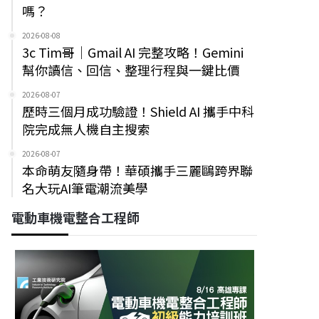
嗎？
2026-08-08
3c Tim哥｜Gmail AI 完整攻略！Gemini
幫你讀信、回信、整理行程與一鍵比價
2026-08-07
歷時三個月成功驗證！Shield AI 攜手中科
院完成無人機自主搜索
2026-08-07
本命萌友隨身帶！華碩攜手三麗鷗跨界聯
名大玩AI筆電潮流美學
電動車機電整合工程師