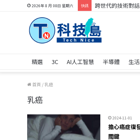
跨世代的技術對話！
2026年 8 月 08日 星期六
快訊
精選
3C
AI人工智慧
半導體
生活
首頁
/
乳癌
乳癌
2024-11-01
擔心癌症復
關鍵