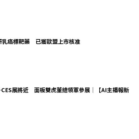
研乳癌標靶藥 已獲歐盟上市核准
09─CES展將近 面板雙虎董總領軍參展｜【AI主播報新