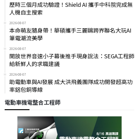
歷時三個月成功驗證！Shield AI 攜手中科院完成無
人機自主搜索
2026-08-07
本命萌友隨身帶！華碩攜手三麗鷗跨界聯名大玩AI
筆電潮流美學
2026-08-07
開放世界音速小子幕後推手現身說法：SEGA工程師
給新鮮人的求職建議
2026-08-07
助電動車與AI發展 成大洪飛義團隊成功開發超高功
率鋁包銅導線
電動車機電整合工程師