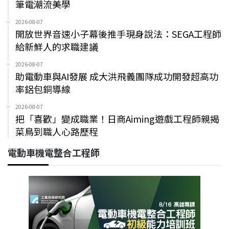
筆電潮流美學
2026-08-07
開放世界音速小子幕後推手現身說法：SEGA工程師
給新鮮人的求職建議
2026-08-07
助電動車與AI發展 成大洪飛義團隊成功開發超高功
率鋁包銅導線
2026-08-07
把「喜歡」變成職業！日商Aiming遊戲工程師親揭
菜鳥到職人心路歷程
電動車機電整合工程師