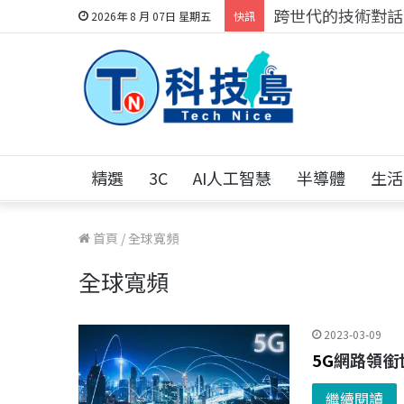
科技人的經驗傳承地
2026年 8 月 07日 星期五
快訊
精選
3C
AI人工智慧
半導體
生活
首頁
/
全球寬頻
全球寬頻
2023-03-09
5G
網路領銜
繼續閱讀