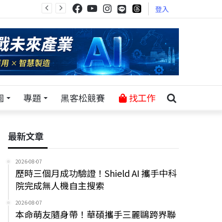
登入
園
專題
黑客松競賽
找工作
最新文章
2026-08-07
歷時三個月成功驗證！Shield AI 攜手中科
院完成無人機自主搜索
2026-08-07
本命萌友隨身帶！華碩攜手三麗鷗跨界聯