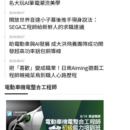
名大玩AI筆電潮流美學
2026-08-07
開放世界音速小子幕後推手現身說法：
SEGA工程師給新鮮人的求職建議
2026-08-07
助電動車與AI發展 成大洪飛義團隊成功開
發超高功率鋁包銅導線
2026-08-07
把「喜歡」變成職業！日商Aiming遊戲工
程師親揭菜鳥到職人心路歷程
電動車機電整合工程師