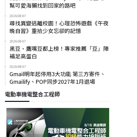
幫可愛海獺找到回家的路吧
2026-08-07
尋找異變逃離校園！心理恐怖遊戲《午夜
晚自習》重拾少女忘卻的記憶
2026-08-07
黑豆、鷹嘴豆都上榜！專家推薦「豆」陣
補足高蛋白
2026-08-07
Gmail明年起停用3大功能 第三方寄件、
Gmailify、POP同步2027年1月退場
電動車機電整合工程師