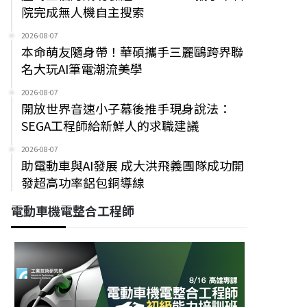
院完成無人機自主搜索
2026-08-07
本命萌友隨身帶！華碩攜手三麗鷗跨界聯
名大玩AI筆電潮流美學
2026-08-07
開放世界音速小子幕後推手現身說法：
SEGA工程師給新鮮人的求職建議
2026-08-07
助電動車與AI發展 成大洪飛義團隊成功開
發超高功率鋁包銅導線
電動車機電整合工程師