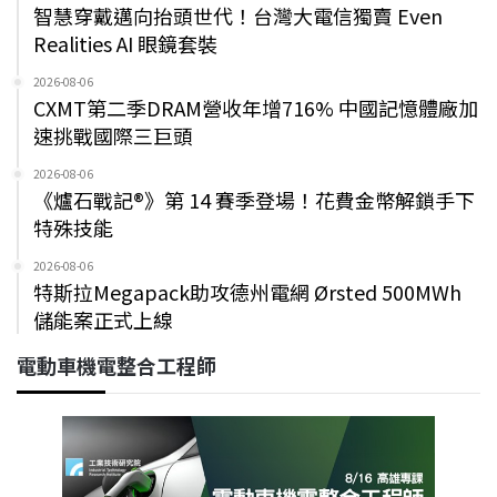
智慧穿戴邁向抬頭世代！台灣大電信獨賣 Even
Realities AI 眼鏡套裝
2026-08-06
CXMT第二季DRAM營收年增716% 中國記憶體廠加
速挑戰國際三巨頭
2026-08-06
《爐石戰記®》第 14 賽季登場！花費金幣解鎖手下
特殊技能
2026-08-06
特斯拉Megapack助攻德州電網 Ørsted 500MWh
儲能案正式上線
電動車機電整合工程師