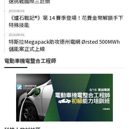
速挑戰國際三巨頭
2026-08-06
《爐石戰記®》第 14 賽季登場！花費金幣解鎖手下
特殊技能
2026-08-06
特斯拉Megapack助攻德州電網 Ørsted 500MWh
儲能案正式上線
電動車機電整合工程師