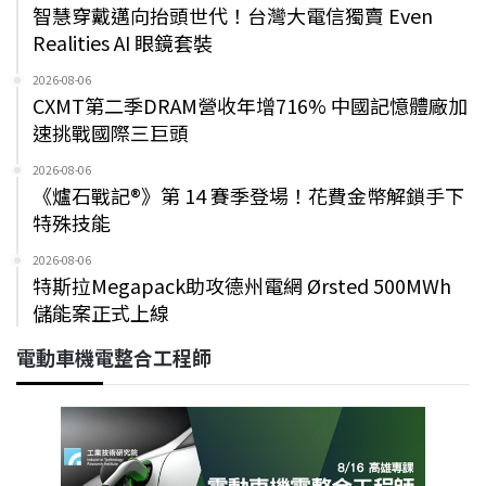
智慧穿戴邁向抬頭世代！台灣大電信獨賣 Even
Realities AI 眼鏡套裝
2026-08-06
CXMT第二季DRAM營收年增716% 中國記憶體廠加
速挑戰國際三巨頭
2026-08-06
《爐石戰記®》第 14 賽季登場！花費金幣解鎖手下
特殊技能
2026-08-06
特斯拉Megapack助攻德州電網 Ørsted 500MWh
儲能案正式上線
電動車機電整合工程師