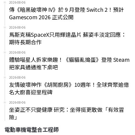
2026-08-06
傳《暗黑破壞神 IV》於 9 月登陸 Switch 2！預計
Gamescom 2026 正式公開
2026-08-06
馬斯克稱SpaceX只用輝達晶片 蘇姿丰淡定回應：
期待長期合作
2026-08-06
體驗喵星人拆家樂趣！《貓貓亂搗蛋》登陸 Steam
把家具通通推下桌吧
2026-08-06
友情破壞神作《胡鬧廚房》10週年！全球齊聚逾億
名大廚喜迎里程碑
2026-08-06
坐姿正不只變健康 研究：坐得挺更敢做「有效冒
險」
電動車機電整合工程師