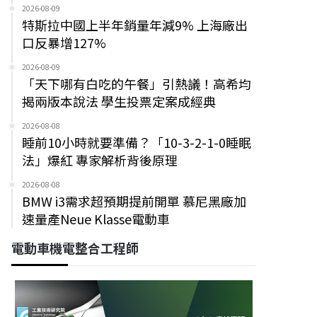
2026-08-09
特斯拉中國上半年銷量年減9% 上海廠出
口反暴增127%
2026-08-09
「天下哪有白吃的午餐」引熱議！高希均
揭兩版本說法 學生投票定案成經典
2026-08-08
睡前10小時就要準備？「10-3-2-1-0睡眠
法」爆紅 專家解析背後原理
2026-08-08
BMW i3需求超預期提前開單 慕尼黑廠加
速量產Neue Klasse電動車
電動車機電整合工程師