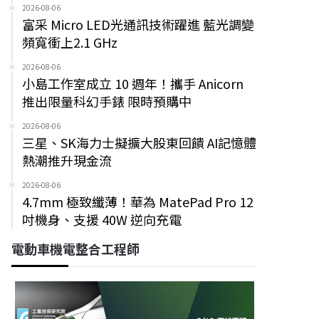
2026-08-06
富采 Micro LED光通訊技術躍進 藍光調變
頻寬衝上2.1 GHz
2026-08-06
小島工作室成立 10 週年！攜手 Anicorn
推出限量科幻手錶 限時預購中
2026-08-06
三星、SK海力士擬擴大股東回饋 AI記憶體
熱潮推升現金流
2026-08-06
4.7mm 極致纖薄！華為 MatePad Pro 12
吋機身、支援 40W 逆向充電
電動車機電整合工程師