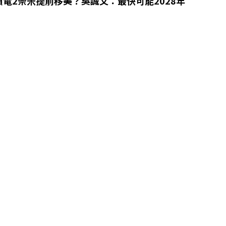
電2奈米提前移美？吳誠文：最快可能2028年