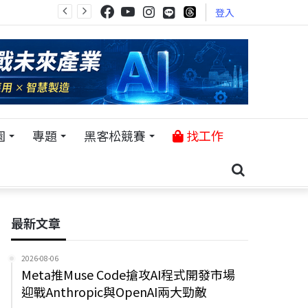
登入
園
專題
黑客松競賽
找工作
最新文章
2026-08-06
Meta推Muse Code搶攻AI程式開發市場
迎戰Anthropic與OpenAI兩大勁敵