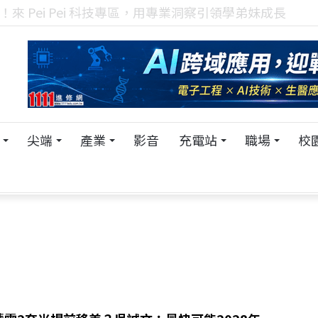
！在 Pei Pei 科技專區，與學弟妹交流最硬核的技術
尖端
產業
影音
充電站
職場
校