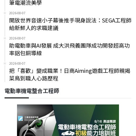
筆電潮流美學
2026-08-07
開放世界音速小子幕後推手現身說法：SEGA工程師
給新鮮人的求職建議
2026-08-07
助電動車與AI發展 成大洪飛義團隊成功開發超高功
率鋁包銅導線
2026-08-07
把「喜歡」變成職業！日商Aiming遊戲工程師親揭
菜鳥到職人心路歷程
電動車機電整合工程師