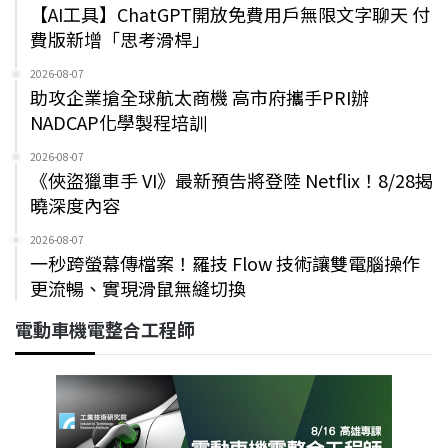
【AI工具】ChatGPT開放免費用戶無限文字聊天 付
費版新增「思考滑桿」
2026-08-07
助攻企業搶全球航太商機 高市府攜手PRI辦
NADCAP化學製程培訓
2026-08-07
《俠盜獵車手 VI》最新預告將登陸 Netflix！8/28揭
曉深度內容
2026-08-07
一秒跨螢幕傳檔案！羅技 Flow 技術讓雙電腦操作
更流暢、實現滑鼠無縫切換
電動車機電整合工程師