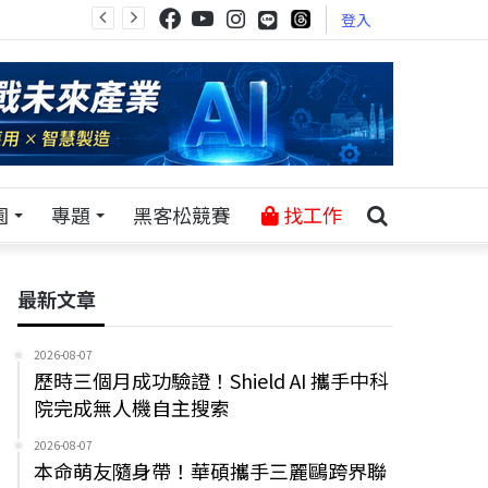
登入
園
專題
黑客松競賽
找工作
最新文章
2026-08-07
歷時三個月成功驗證！Shield AI 攜手中科
院完成無人機自主搜索
2026-08-07
本命萌友隨身帶！華碩攜手三麗鷗跨界聯