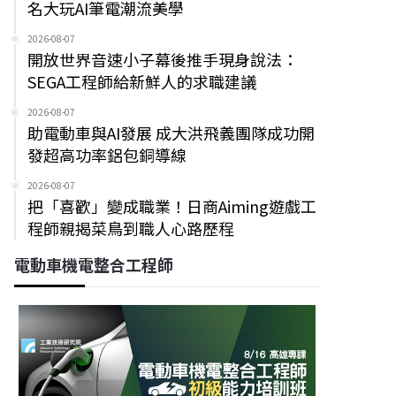
名大玩AI筆電潮流美學
2026-08-07
開放世界音速小子幕後推手現身說法：
SEGA工程師給新鮮人的求職建議
2026-08-07
助電動車與AI發展 成大洪飛義團隊成功開
發超高功率鋁包銅導線
2026-08-07
把「喜歡」變成職業！日商Aiming遊戲工
程師親揭菜鳥到職人心路歷程
電動車機電整合工程師