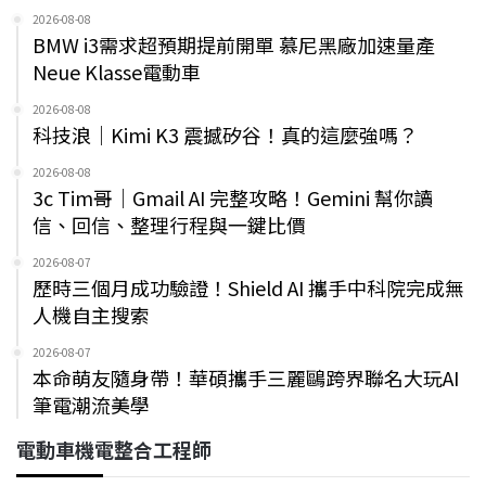
2026-08-08
BMW i3需求超預期提前開單 慕尼黑廠加速量產
Neue Klasse電動車
2026-08-08
科技浪｜Kimi K3 震撼矽谷！真的這麼強嗎？
2026-08-08
3c Tim哥｜Gmail AI 完整攻略！Gemini 幫你讀
信、回信、整理行程與一鍵比價
2026-08-07
歷時三個月成功驗證！Shield AI 攜手中科院完成無
人機自主搜索
2026-08-07
本命萌友隨身帶！華碩攜手三麗鷗跨界聯名大玩AI
筆電潮流美學
電動車機電整合工程師