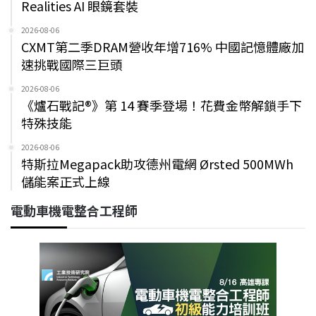
Realities AI 眼鏡套裝
2026-08-06
CXMT第二季DRAM營收年增716% 中國記憶體廠加
速挑戰國際三巨頭
2026-08-06
《爐石戰記®》第 14 賽季登場！花費金幣解鎖手下
特殊技能
2026-08-06
特斯拉Megapack助攻德州電網 Ørsted 500MWh
儲能案正式上線
電動車機電整合工程師