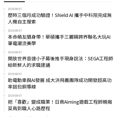
2026-08-07
歷時三個月成功驗證！Shield AI 攜手中科院完成無
人機自主搜索
2026-08-07
本命萌友隨身帶！華碩攜手三麗鷗跨界聯名大玩AI
筆電潮流美學
2026-08-07
開放世界音速小子幕後推手現身說法：SEGA工程師
給新鮮人的求職建議
2026-08-07
助電動車與AI發展 成大洪飛義團隊成功開發超高功
率鋁包銅導線
2026-08-07
把「喜歡」變成職業！日商Aiming遊戲工程師親揭
菜鳥到職人心路歷程