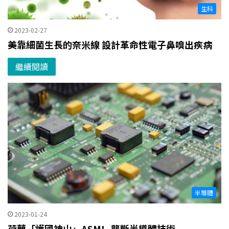
生科
2023-02-27
美靠細菌生長的奈米線 設計革命性電子鼻嗅出疾病
繼續閱讀
半導體
2023-01-24
荷蘭「護國神山」ASML 壟斷半導體技術