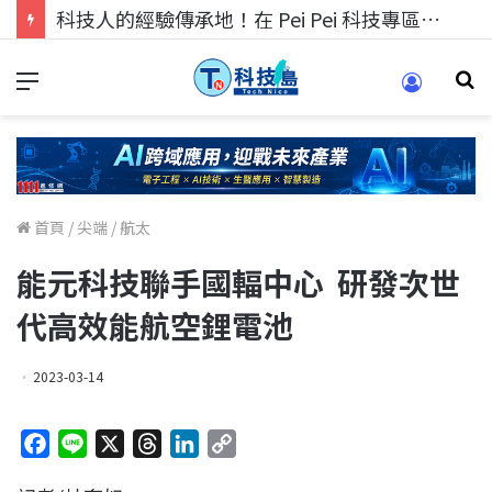
科技人的經驗傳承地！在 Pei Pei 科技專區，與學弟妹交流最硬核的技術
首頁
/
尖端
/
航太
能元科技聯手國輻中心 研發次世
代高效能航空鋰電池
2023-03-14
F
L
X
T
L
C
a
i
h
i
o