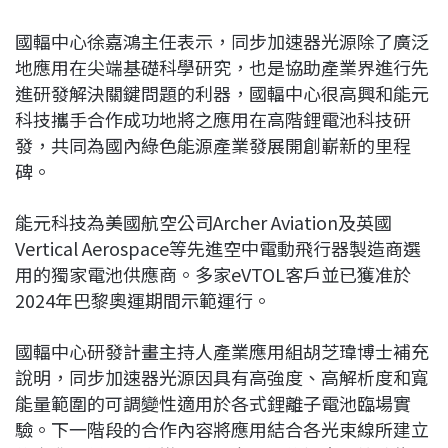
國輻中心徐嘉鴻主任表示，同步加速器光源除了廣泛
地應用在尖端基礎科學研究，也是協助產業界進行先
進研發解決關鍵問題的利器，國輻中心很高興和能元
科技攜手合作成功地將之應用在高階鋰電池科技研
發，共同為國內綠色能源產業發展開創嶄新的里程
碑。
能元科技為美國航空公司Archer Aviation及英國
Vertical Aerospace等先進空中電動飛行器製造商選
用的獨家電池供應商。多家eVTOL客戶並已獲准於
2024年巴黎奧運期間示範運行。
國輻中心研發計畫主持人產業應用組胡芝瑋博士補充
說明，同步加速器光源因具有高強度、高解析度和寬
能量範圍的可調變性適用於各式鋰離子電池臨場實
驗。下一階段的合作內容將應用結合各光束線所建立