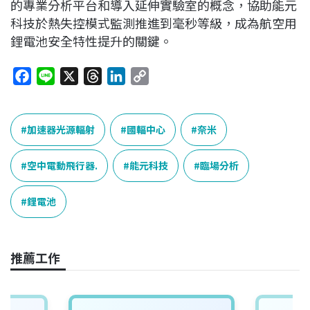
的專業分析平台和導入延伸實驗室的概念，協助能元
科技於熱失控模式監測推進到毫秒等級，成為航空用
鋰電池安全特性提升的關鍵。
F
L
X
T
L
C
a
i
h
i
o
c
n
r
n
p
e
e
e
k
y
加速器光源輻射
國輻中心
奈米
b
a
e
L
o
d
d
i
空中電動飛行器.
能元科技
臨場分析
o
s
I
n
k
n
k
鋰電池
推薦工作