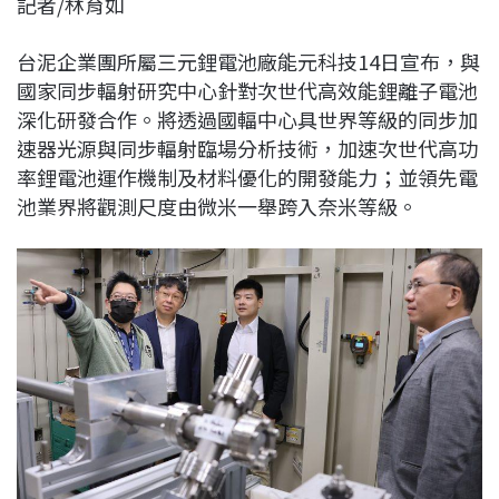
記者/林育如
c
n
r
n
p
e
e
e
k
y
台泥企業團所屬三元鋰電池廠能元科技14日宣布，與
b
a
e
L
國家同步輻射研究中心針對次世代高效能鋰離子電池
o
d
d
i
深化研發合作。將透過國輻中心具世界等級的同步加
o
s
I
n
速器光源與同步輻射臨場分析技術，加速次世代高功
k
n
k
率鋰電池運作機制及材料優化的開發能力；並領先電
池業界將觀測尺度由微米一舉跨入奈米等級。