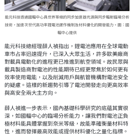
能元科技透過國輻中心具世界等級的同步加速器光源與同步輻射臨場分析
技術，加速次世代高功率鋰電池運作機制及材料優化的開發能力。圖：國
輻中心提供
能元科技總經理薛人禎指出，鋰電池應用在全球電動
車市占率迅速提升，已深入大眾生活，許多歐美廠商
對載具電動化的進程更已推進到航空領域。故民眾與
載具製造商對電池的性能期待已經更聚焦於如何更有
效率使用電能，以及削減用戶與航管機構對電池安全
的疑慮。這樣的新趨勢引導了電池開發走向更高效率
與高安全兩大主方向。
薛人禎進一步表示，國內基礎科學研究的底蘊其實很
深，如國輻中心的臨場分析能力，讓我們對電池正負
極材料能具體掌握到奈米等級，故能準確衡量材料特
性，進而發揮最高效能或提供材料優化之量化指標。