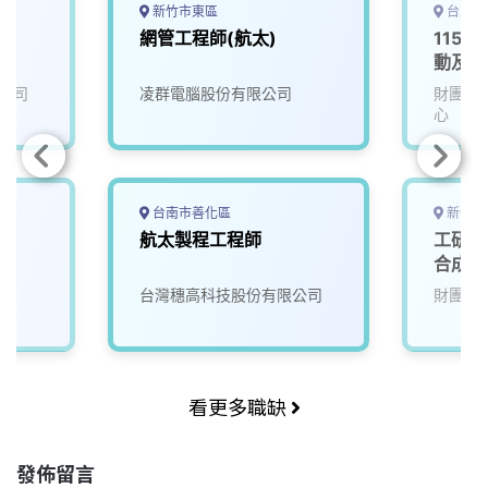
新竹市東區
台北市
師
網管工程師(航太)
115D
動及服
公司
凌群電腦股份有限公司
財團法
心
台南市善化區
新竹縣
航太製程工程師
工研院
合成/
(M70
台灣穗高科技股份有限公司
財團法
看更多職缺
發佈留言