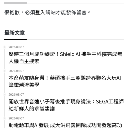
很抱歉，必須
登入
網站才能發佈留言。
最新文章
2026-08-07
歷時三個月成功驗證！Shield AI 攜手中科院完成無
人機自主搜索
2026-08-07
本命萌友隨身帶！華碩攜手三麗鷗跨界聯名大玩AI
筆電潮流美學
2026-08-07
開放世界音速小子幕後推手現身說法：SEGA工程師
給新鮮人的求職建議
2026-08-07
助電動車與AI發展 成大洪飛義團隊成功開發超高功