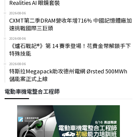
Realities AI 眼鏡套裝
2026-08-06
CXMT第二季DRAM營收年增716% 中國記憶體廠加
速挑戰國際三巨頭
2026-08-06
《爐石戰記®》第 14 賽季登場！花費金幣解鎖手下
特殊技能
2026-08-06
特斯拉Megapack助攻德州電網 Ørsted 500MWh
儲能案正式上線
電動車機電整合工程師