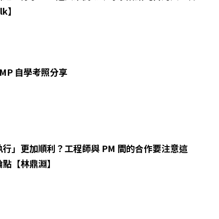
lk】
 PMP 自學考照分享
行」更加順利？工程師與 PM 間的合作要注意這
論點【林鼎淵】