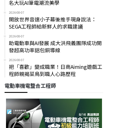
名大玩AI筆電潮流美學
2026-08-07
開放世界音速小子幕後推手現身說法：
SEGA工程師給新鮮人的求職建議
2026-08-07
助電動車與AI發展 成大洪飛義團隊成功開
發超高功率鋁包銅導線
2026-08-07
把「喜歡」變成職業！日商Aiming遊戲工
程師親揭菜鳥到職人心路歷程
電動車機電整合工程師