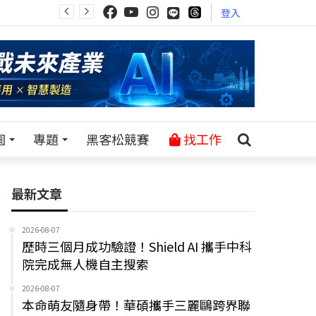
登入
園
專題
黑客松競賽
找工作
最新文章
2026-08-07
歷時三個月成功驗證！Shield AI 攜手中科
院完成無人機自主搜索
2026-08-07
本命萌友隨身帶！華碩攜手三麗鷗跨界聯