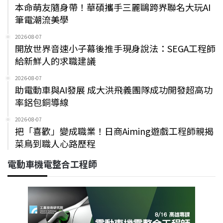
本命萌友隨身帶！華碩攜手三麗鷗跨界聯名大玩AI
筆電潮流美學
2026-08-07
開放世界音速小子幕後推手現身說法：SEGA工程師
給新鮮人的求職建議
2026-08-07
助電動車與AI發展 成大洪飛義團隊成功開發超高功
率鋁包銅導線
2026-08-07
把「喜歡」變成職業！日商Aiming遊戲工程師親揭
菜鳥到職人心路歷程
電動車機電整合工程師