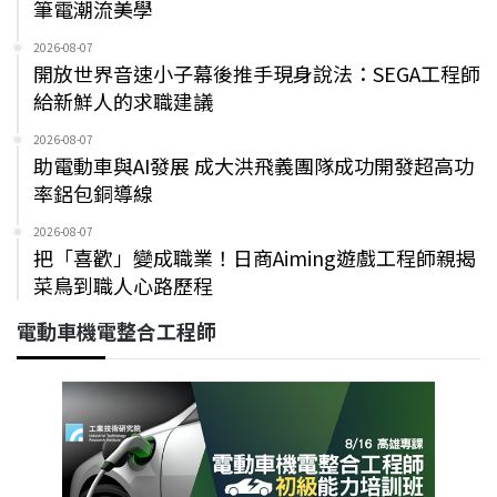
筆電潮流美學
2026-08-07
開放世界音速小子幕後推手現身說法：SEGA工程師
給新鮮人的求職建議
2026-08-07
助電動車與AI發展 成大洪飛義團隊成功開發超高功
率鋁包銅導線
2026-08-07
把「喜歡」變成職業！日商Aiming遊戲工程師親揭
菜鳥到職人心路歷程
電動車機電整合工程師