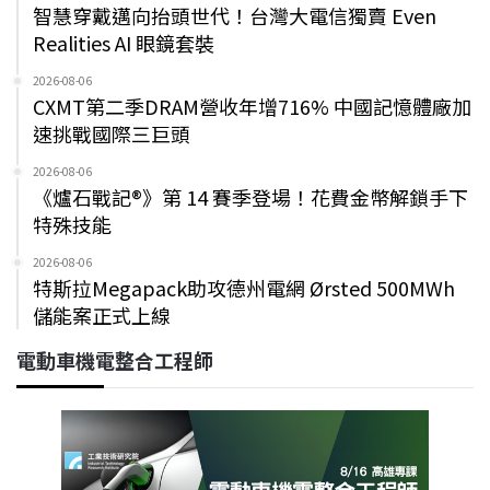
智慧穿戴邁向抬頭世代！台灣大電信獨賣 Even
Realities AI 眼鏡套裝
2026-08-06
CXMT第二季DRAM營收年增716% 中國記憶體廠加
速挑戰國際三巨頭
2026-08-06
《爐石戰記®》第 14 賽季登場！花費金幣解鎖手下
特殊技能
2026-08-06
特斯拉Megapack助攻德州電網 Ørsted 500MWh
儲能案正式上線
電動車機電整合工程師