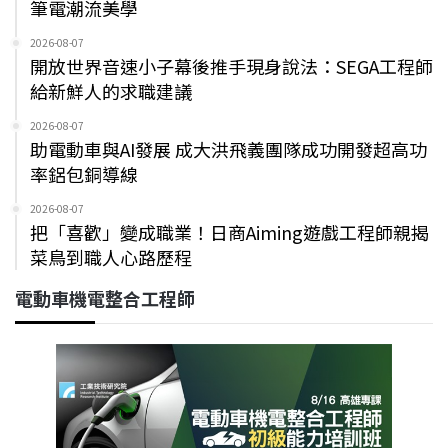
筆電潮流美學
2026-08-07
開放世界音速小子幕後推手現身說法：SEGA工程師
給新鮮人的求職建議
2026-08-07
助電動車與AI發展 成大洪飛義團隊成功開發超高功
率鋁包銅導線
2026-08-07
把「喜歡」變成職業！日商Aiming遊戲工程師親揭
菜鳥到職人心路歷程
電動車機電整合工程師