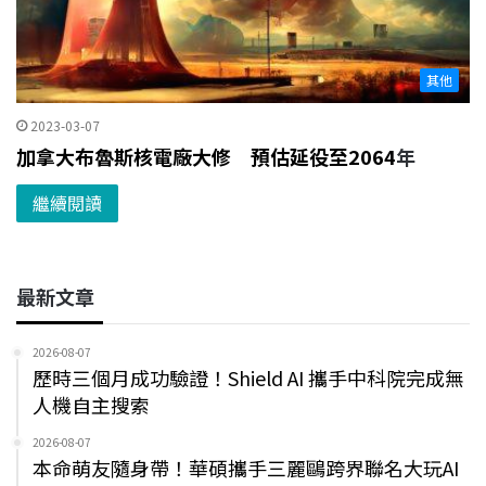
其他
2023-03-07
加拿大布魯斯核電廠大修 預估延役至2064
年
繼續閱讀
最新文章
2026-08-07
歷時三個月成功驗證！Shield AI 攜手中科院完成無
人機自主搜索
2026-08-07
本命萌友隨身帶！華碩攜手三麗鷗跨界聯名大玩AI