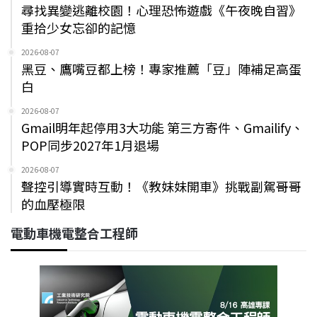
尋找異變逃離校園！心理恐怖遊戲《午夜晚自習》
重拾少女忘卻的記憶
2026-08-07
黑豆、鷹嘴豆都上榜！專家推薦「豆」陣補足高蛋
白
2026-08-07
Gmail明年起停用3大功能 第三方寄件、Gmailify、
POP同步2027年1月退場
2026-08-07
聲控引導實時互動！《教妹妹開車》挑戰副駕哥哥
的血壓極限
電動車機電整合工程師