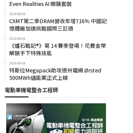
Even Realities AI 眼鏡套裝
2026-08-06
CXMT第二季DRAM營收年增716% 中國記
憶體廠加速挑戰國際三巨頭
2026-08-06
《爐石戰記®》第 14 賽季登場！花費金幣
解鎖手下特殊技能
2026-08-06
特斯拉Megapack助攻德州電網 Ørsted
500MWh儲能案正式上線
電動車機電整合工程師