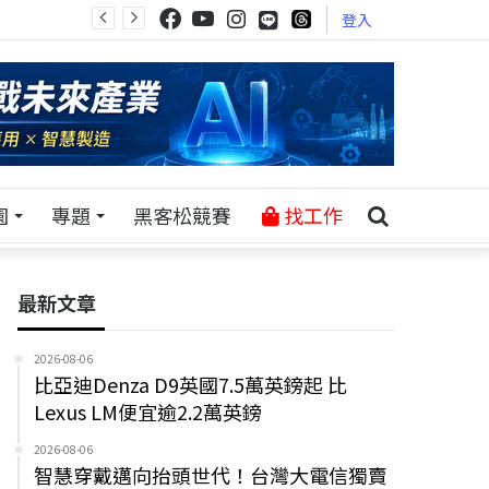
登入
園
專題
黑客松競賽
找工作
最新文章
2026-08-06
比亞迪Denza D9英國7.5萬英鎊起 比
Lexus LM便宜逾2.2萬英鎊
2026-08-06
智慧穿戴邁向抬頭世代！台灣大電信獨賣