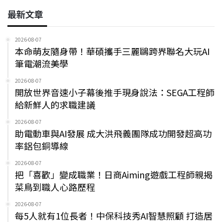
最新文章
2026-08-07
本命萌友隨身帶！華碩攜手三麗鷗跨界聯名大玩AI
筆電潮流美學
2026-08-07
開放世界音速小子幕後推手現身說法：SEGA工程師
給新鮮人的求職建議
2026-08-07
助電動車與AI發展 成大洪飛義團隊成功開發超高功
率鋁包銅導線
2026-08-07
把「喜歡」變成職業！日商Aiming遊戲工程師親揭
菜鳥到職人心路歷程
2026-08-07
每5人就有1位長者！中保科技秀AI智慧照顧 打造居