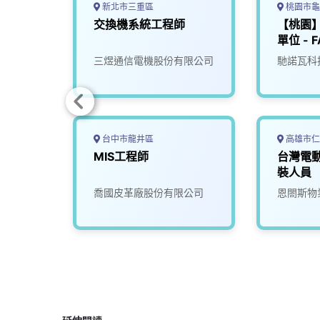
新北市三重區
桃園市龜
後端工
交換機系統工程師
【桃園
單位 - 
北投)
司
三煜通信電機股份有限公司
馳諾瓦科
台中市龍井區
高雄市仁
MIS工程師
台灣電
裝人員
喬國皮革廠股份有限公司
恩閤斯物
延伸閱讀