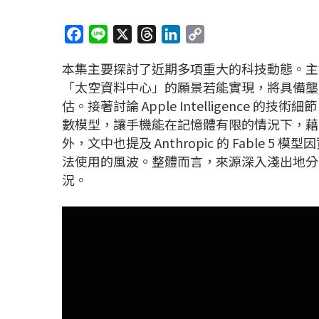
F
L
X
T
L
C
a
i
h
i
o
本集主要探討了近期多項重大的科技動態。主持人
c
n
r
n
p
「太空資料中心」的願景若能實現，將具備壟斷
e
e
e
k
y
估。接著討論 Apple Intelligence 的技術
b
a
e
L
數模型，讓手機能在記憶體有限的情況下，藉由讀取
o
d
d
i
外，文中也提及 Anthropic 的 Fable
o
s
I
n
法使用的風波。整體而言，來源深入淺出地分析
k
n
k
況。