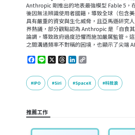
Anthropic 剛推出的地表最強模型 Fab
後因無法辨識使用者國籍，導致全球（包含美
具有嚴重的資安與生化威脅，且亞馬遜研究人
界熱議，部分觀點認為 Anthropic 是「自
論調，導致政府過度恐懼而施加嚴厲監管。這反
之間溝通頻率不對稱的困境，也顯示了尖端 A
F
L
X
T
L
C
a
i
h
i
o
c
n
r
n
p
e
e
e
k
y
IPO
Siri
SpaceX
科技浪
b
a
e
L
o
d
d
i
o
s
I
n
推薦工作
k
n
k