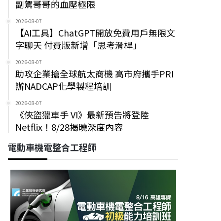
副駕哥哥的血壓極限
2026-08-07
【AI工具】ChatGPT開放免費用戶無限文
字聊天 付費版新增「思考滑桿」
2026-08-07
助攻企業搶全球航太商機 高市府攜手PRI
辦NADCAP化學製程培訓
2026-08-07
《俠盜獵車手 VI》最新預告將登陸
Netflix！8/28揭曉深度內容
電動車機電整合工程師