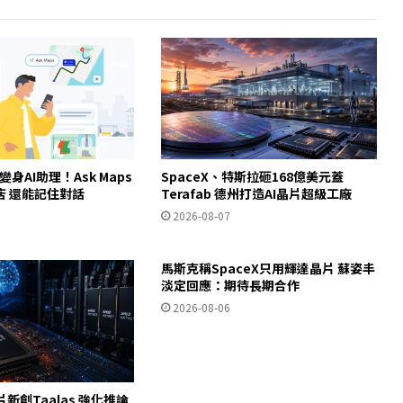
ps變身AI助理！Ask Maps
SpaceX、特斯拉砸168億美元蓋
店 還能記住對話
Terafab 德州打造AI晶片超級工廠
2026-08-07
馬斯克稱SpaceX只用輝達晶片 蘇姿丰
淡定回應：期待長期合作
2026-08-06
片新創Taalas 強化推論