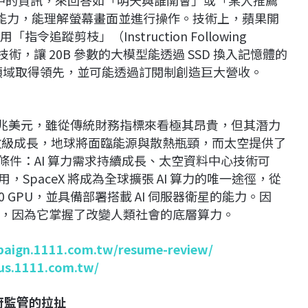
模態能力，能理解螢幕畫面並進行操作。技術上，蘋果開
並利用「指令追蹤剪枝」（Instruction Following
E）技術，讓 20B 參數的大模型能透過 SSD 換入記憶體的
 領域取得領先，並可能透過訂閱制創造巨大營收。
值達 2 兆美元，雖從傳統財務指標來看極其昂貴，但其潛力
求指數級成長，地球將面臨能源與散熱瓶頸，而太空提供了
三個條件：AI 算力需求持續成長、太空資料中心技術可
使用，SpaceX 將成為全球擴張 AI 算力的唯一途徑，從
00 GPU，並具備部署搭載 AI 伺服器衛星的能力。因
，因為它掌握了改變人類社會的底層算力。
paign.1111.com.tw/resume-review/
lus.1111.com.tw/
全與政府監管的拉扯