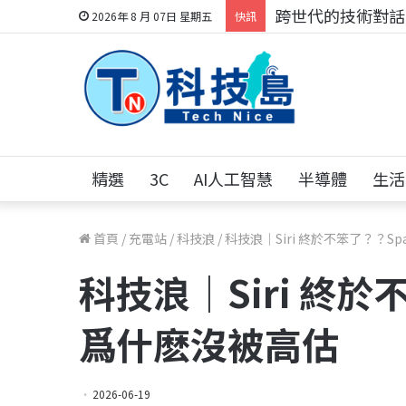
跨世代的技術對話！
2026年 8 月 07日 星期五
快訊
精選
3C
AI人工智慧
半導體
生活
首頁
/
充電站
/
科技浪
/
科技浪｜Siri 終於不笨了？？Spa
科技浪｜Siri 終於不
爲什麽沒被高估
2026-06-19