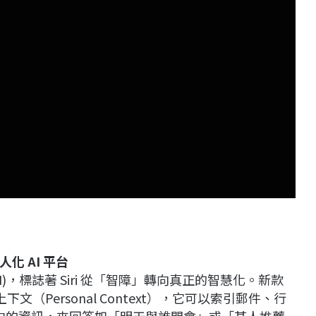
向個人化 AI 平台
ce (SAI)，標誌著 Siri 從「智障」轉向真正的智慧化。新款
文（Personal Context），它可以索引郵件、行
E）中的資訊，來回答如「明天與誰開會」或「某人推薦