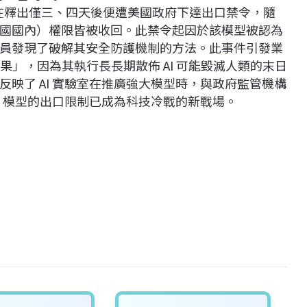
le 5，在釋出僅三、四天後便遭美國政府下達出口禁令，隨
國國內）權限皆被收回。此禁令起因於該模型被認為
員發現了破解其安全防護機制的方法。此事件引發業
食其果」，因為其執行長長期散佈 AI 可能毀滅人類的末日
映了 AI 實驗室在推廣強大模型時，與政府監管機構
I 模型的出口限制已成為科技冷戰的新戰場。