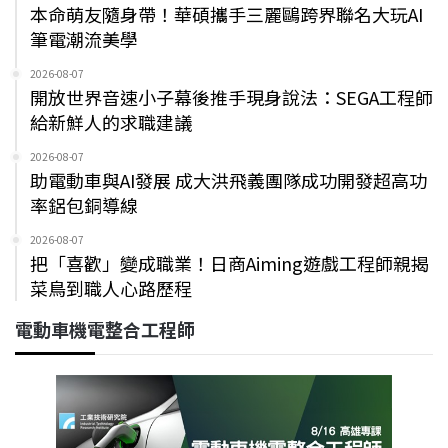
本命萌友隨身帶！華碩攜手三麗鷗跨界聯名大玩AI
筆電潮流美學
2026-08-07
開放世界音速小子幕後推手現身說法：SEGA工程師
給新鮮人的求職建議
2026-08-07
助電動車與AI發展 成大洪飛義團隊成功開發超高功
率鋁包銅導線
2026-08-07
把「喜歡」變成職業！日商Aiming遊戲工程師親揭
菜鳥到職人心路歷程
電動車機電整合工程師