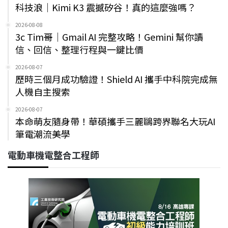
科技浪｜Kimi K3 震撼矽谷！真的這麼強嗎？
2026-08-08
3c Tim哥｜Gmail AI 完整攻略！Gemini 幫你讀
信、回信、整理行程與一鍵比價
2026-08-07
歷時三個月成功驗證！Shield AI 攜手中科院完成無
人機自主搜索
2026-08-07
本命萌友隨身帶！華碩攜手三麗鷗跨界聯名大玩AI
筆電潮流美學
電動車機電整合工程師